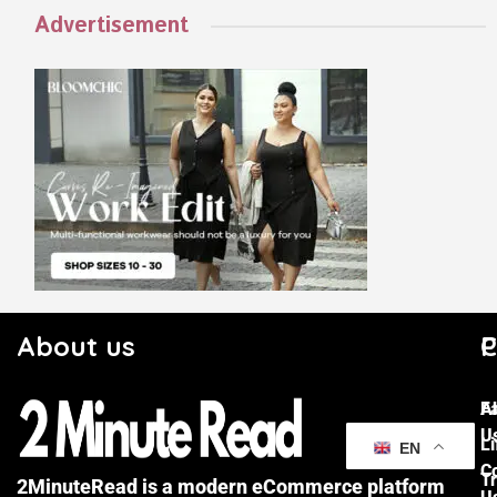
Advertisement
About us
C
P
F
A
U
Li
EN
C
Tr
2MinuteRead is a modern eCommerce platform