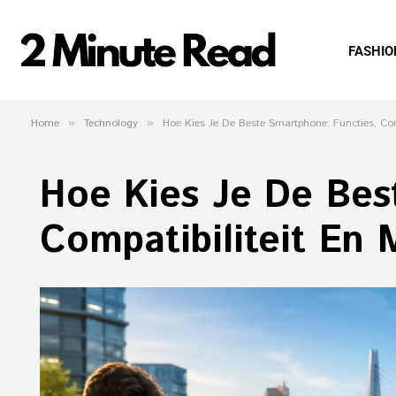
FASHIO
Home
»
Technology
»
Hoe Kies Je De Beste Smartphone: Functies, Co
Hoe Kies Je De Bes
Compatibiliteit En