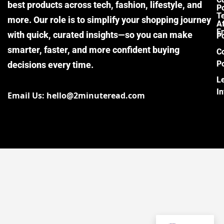
best products across tech, fashion, lifestyle, and
Po
T
more. Our role is to simplify your shopping journey
Af
E
with quick, curated insights—so you can make
Po
smarter, faster, and more confident buying
C
Po
decisions every time.
L
I
Email Us: hello@2minuteread.com