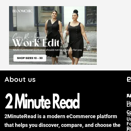
About us
C
P
F
A
U
Li
C
Tr
2MinuteRead is a modern eCommerce platform
U
F
that helps you discover, compare, and choose the
P
Cu