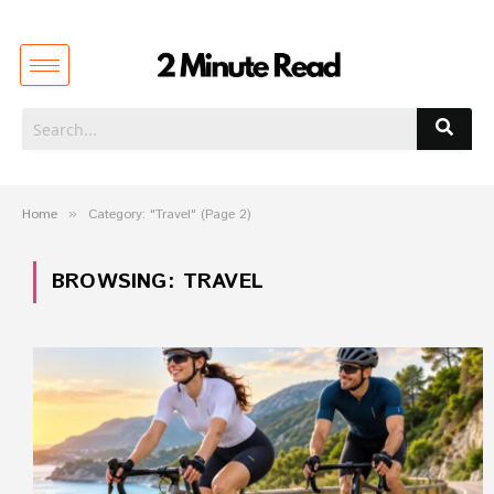
Home
»
Category: "Travel" (Page 2)
BROWSING:
TRAVEL