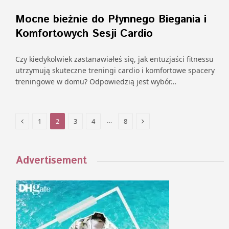
Mocne bieżnie do Płynnego Biegania i
Komfortowych Sesji Cardio
Czy kiedykolwiek zastanawiałeś się, jak entuzjaści fitnessu
utrzymują skuteczne treningi cardio i komfortowe spacery
treningowe w domu? Odpowiedzią jest wybór…
Previous
Next
…
1
2
3
4
8
Advertisement