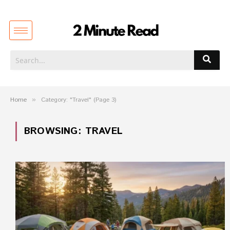
Home
»
Category: "Travel" (Page 3)
BROWSING:
TRAVEL