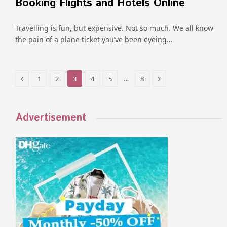
Booking Flights and Hotels Online
Travelling is fun, but expensive. Not so much. We all know
the pain of a plane ticket you’ve been eyeing…
Previous
Next
…
1
2
3
4
5
8
Advertisement