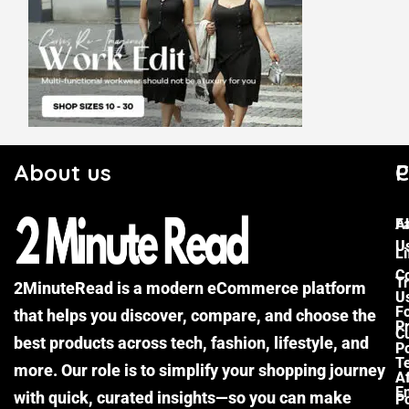
About us
C
P
F
A
U
Li
C
Tr
2MinuteRead is a modern eCommerce platform
U
F
that helps you discover, compare, and choose the
P
Cu
best products across tech, fashion, lifestyle, and
Po
T
more. Our role is to simplify your shopping journey
Af
E
with quick, curated insights—so you can make
Po