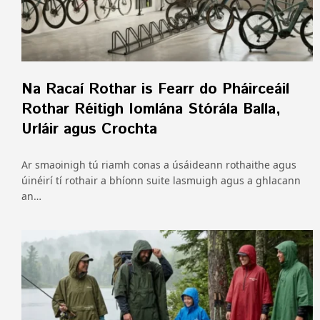
Na Racaí Rothar is Fearr do Pháirceáil
Rothar Réitigh Iomlána Stórála Balla,
Urláir agus Crochta
Ar smaoinigh tú riamh conas a úsáideann rothaithe agus
úinéirí tí rothair a bhíonn suite lasmuigh agus a ghlacann
an…