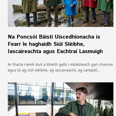
Na Poncsóí Báistí Uiscedhíonacha is
Fearr le haghaidh Siúl Sléibhe,
Iascaireachta agus Eachtraí Lasmuigh
Ar tharla riamh duit a bheith gafa i mbáisteach gan choinne
agus tú ag siúl sléibhe, ag iascaireacht, ag campáil…