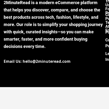
Tr
2MinuteRead is a modern eCommerce platform
U
F
that helps you discover, compare, and choose the
P
Cu
best products across tech, fashion, lifestyle, and
Po
T
more. Our role is to simplify your shopping journey
Af
E
with quick, curated insights—so you can make
Po
smarter, faster, and more confident buying
C
Po
decisions every time.
L
I
Email Us: hello@2minuteread.com