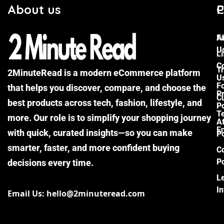
About us
C
P
F
A
U
Li
C
Tr
2MinuteRead is a modern eCommerce platform
U
F
that helps you discover, compare, and choose the
P
Cu
best products across tech, fashion, lifestyle, and
Po
T
more. Our role is to simplify your shopping journey
Af
E
with quick, curated insights—so you can make
Po
smarter, faster, and more confident buying
C
Po
decisions every time.
L
I
Email Us: hello@2minuteread.com