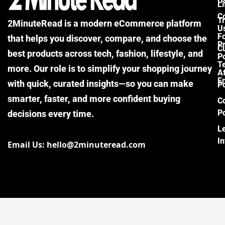
U
Li
C
Tr
2MinuteRead is a modern eCommerce platform
U
F
that helps you discover, compare, and choose the
P
Cu
best products across tech, fashion, lifestyle, and
Po
T
more. Our role is to simplify your shopping journey
Af
E
with quick, curated insights—so you can make
Po
smarter, faster, and more confident buying
C
Po
decisions every time.
L
I
Email Us: hello@2minuteread.com