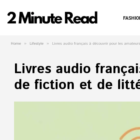
FASHIO
Home
»
Lifestyle
»
Livres audio français à découvrir pour les amateurs d
Livres audio frança
de fiction et de litt