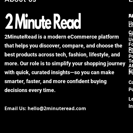
F
A
U
Li
C
Tr
2MinuteRead is a modern eCommerce platform
U
F
that helps you discover, compare, and choose the
P
Cu
best products across tech, fashion, lifestyle, and
Po
T
more. Our role is to simplify your shopping journey
Af
E
with quick, curated insights—so you can make
Po
smarter, faster, and more confident buying
C
Po
decisions every time.
L
I
Email Us: hello@2minuteread.com