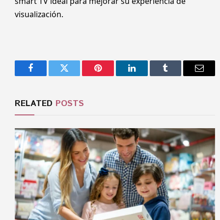
smart TV ideal para mejorar su experiencia de
visualización.
Facebook
Twitter
Pinterest
LinkedIn
Tumblr
Email
RELATED
POSTS