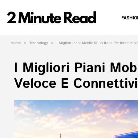
FASHIO
Home
»
Technology
»
I Migliori Piani Mobile 5G In Italia Per Internet
I Migliori Piani Mob
Veloce E Connettiv