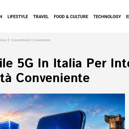
N
LIFESTYLE
TRAVEL
FOOD & CULTURE
TECHNOLOGY
E
 Veloce E Connettività Conveniente
ile 5G In Italia Per In
ità Conveniente