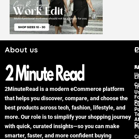
About us
C
P
F
A
U
Li
C
Tr
2MinuteRead is a modern eCommerce platform
U
F
that helps you discover, compare, and choose the
P
Cu
best products across tech, fashion, lifestyle, and
Po
T
more. Our role is to simplify your shopping journey
Af
E
with quick, curated insights—so you can make
Po
smarter, faster, and more confident buying
C