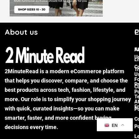
About us
C
P
F
A
U
Li
C
Tr
2MinuteRead is a modern eCommerce platform
U
F
that helps you discover, compare, and choose the
P
Cu
best products across tech, fashion, lifestyle, and
Po
T
more. Our role is to simplify your shopping journey
Af
E
with quick, curated insights—so you can make
Po
smarter, faster, and more confident buying
C
EN
Po
decisions every time.
L