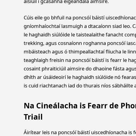
áisiúil i gcásanna éigeandála aimsire.
Cúis eile go bhfuil na poncsóí báistí uiscedhíon
gníomhaíochtaí lasmuigh a dtacaíonn siad leo. C
le haghaidh siúlóide le taistealaithe fanacht com
trekking, agus cosnaíonn roghanna poncsóí iasca
mbáisteach agus ó thimpeallachtaí fliucha le lin
teaghlaigh freisin na poncsóí báistí is fearr le
cosaint phraiticiúil aimsire do dhaoine fásta agu
dhíth ar úsáideoirí le haghaidh siúlóide nó feara
is cuid riachtanach iad do thurais níos sábháilte
Na Cineálacha is Fearr de Pho
Triail
Áirítear leis na poncsóí báistí uiscedhíonacha i