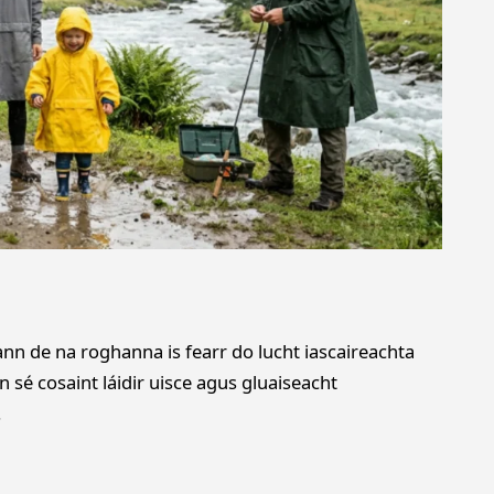
nn de na roghanna is fearr do lucht iascaireachta
n sé cosaint láidir uisce agus gluaiseacht
.