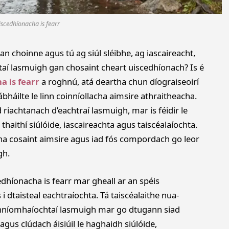
iscedhíonacha is fearr
an choinne agus tú ag siúl sléibhe, ag iascaireacht,
aí lasmuigh gan chosaint cheart uiscedhíonach? Is é
a is fearr
a roghnú, atá deartha chun díograiseoirí
háilte le linn coinníollacha aimsire athraitheacha.
id riachtanach d’eachtraí lasmuigh, mar is féidir le
thaithí siúlóide, iascaireachta agus taiscéalaíochta.
 cosaint aimsire agus iad fós compordach go leor
gh.
edhíonacha is fearr mar gheall ar an spéis
dtaisteal eachtraíochta. Tá taiscéalaithe nua-
ghníomhaíochtaí lasmuigh mar go dtugann siad
agus clúdach áisiúil le haghaidh siúlóide,