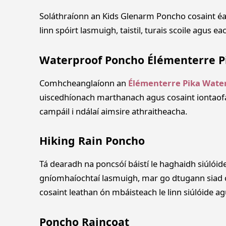
Soláthraíonn an Kids Glenarm Poncho cosaint éadr
linn spóirt lasmuigh, taistil, turais scoile agus ea
Waterproof Poncho Élémenterre P
Comhcheanglaíonn an
Élémenterre Pika Wate
uiscedhíonach marthanach agus cosaint iontaofa 
campáil i ndálaí aimsire athraitheacha.
Hiking Rain Poncho
Tá dearadh na poncsóí báistí le haghaidh siúlóid
gníomhaíochtaí lasmuigh, mar go dtugann siad
cosaint leathan ón mbáisteach le linn siúlóide ag
Poncho Raincoat