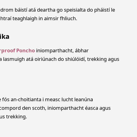
om báistí atá deartha go speisialta do pháistí le
chtraí teaghlaigh in aimsir fhliuch.
ika
rproof Poncho
iniomparthacht, ábhar
lasmuigh atá oiriúnach do shiúlóidí, trekking agus
e fós an-choitianta i measc lucht leanúna
 compord den scoth, iniomparthacht éasca agus
us trekking.