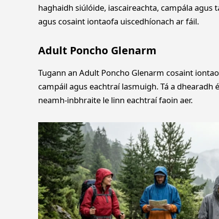
haghaidh siúlóide, iascaireachta, campála agus 
agus cosaint iontaofa uiscedhíonach ar fáil.
Adult Poncho Glenarm
Tugann an Adult Poncho Glenarm cosaint iontaofa
campáil agus eachtraí lasmuigh. Tá a dhearadh 
neamh-inbhraite le linn eachtraí faoin aer.