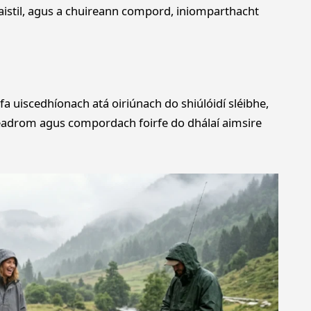
taistil, agus a chuireann compord, iniomparthacht
 uiscedhíonach atá oiriúnach do shiúlóidí sléibhe,
éadrom agus compordach foirfe do dhálaí aimsire