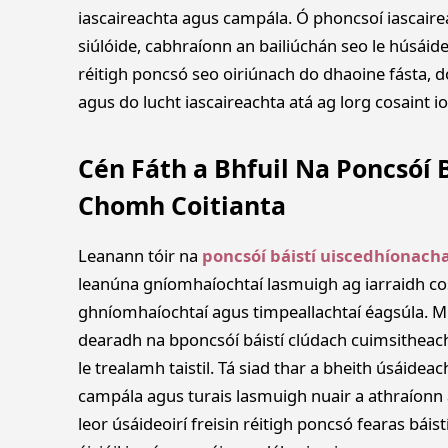
iascaireachta agus campála. Ó phoncsoí iascaire
siúlóide, cabhraíonn an bailiúchán seo le húsáideo
réitigh poncsó seo oiriúnach do dhaoine fásta, d
agus do lucht iascaireachta atá ag lorg cosaint 
Cén Fáth a Bhfuil Na Poncsóí 
Chomh Coitianta
Leanann tóir na
poncsóí báistí uiscedhíonacha
leanúna gníomhaíochtaí lasmuigh ag iarraidh co
ghníomhaíochtaí agus timpeallachtaí éagsúla. Mu
dearadh na bponcsóí báistí clúdach cuimsitheac
le trealamh taistil. Tá siad thar a bheith úsáideac
campála agus turais lasmuigh nuair a athraíonn an
leor úsáideoirí freisin réitigh poncsó fearas báist