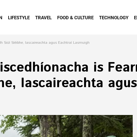
N
LIFESTYLE
TRAVEL
FOOD & CULTURE
TECHNOLOGY
E
h Siúl Sléibhe, Iascaireachta agus Eachtraí Lasmuigh
iscedhíonacha is Fearr
he, Iascaireachta agus