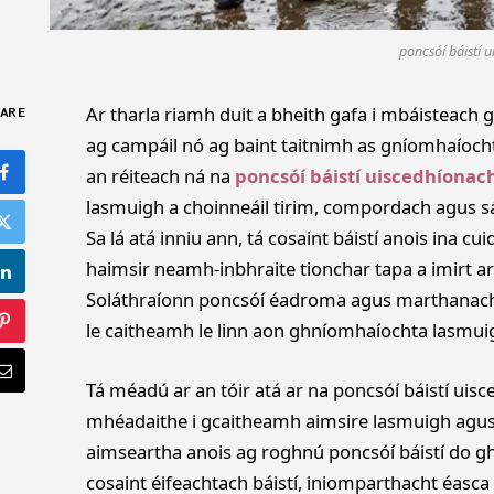
poncsóí báistí u
Ar tharla riamh duit a bheith gafa i mbáisteach g
ARE
ag campáil nó ag baint taitnimh as gníomhaíocht
an réiteach ná na
poncsóí báistí uiscedhíonach
lasmuigh a choinneáil tirim, compordach agus sáb
Sa lá atá inniu ann, tá cosaint báistí anois ina cu
haimsir neamh-inbhraite tionchar tapa a imirt ar 
Soláthraíonn poncsóí éadroma agus marthanacha
le caitheamh le linn aon ghníomhaíochta lasmui
Tá méadú ar an tóir atá ar na poncsóí báistí uisc
mhéadaithe i gcaitheamh aimsire lasmuigh agus i 
aimseartha anois ag roghnú poncsóí báistí do 
cosaint éifeachtach báistí, iniomparthacht éasca 