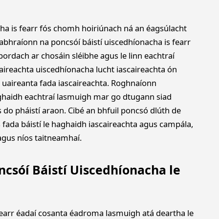
acha is fearr fós chomh hoiriúnach ná an éagsúlacht
abhraíonn na poncsóí báistí uiscedhíonacha is fearr
pordach ar chosáin sléibhe agus le linn eachtraí
ireachta uiscedhíonacha lucht iascaireachta ón
n uaireanta fada iascaireachta. Roghnaíonn
 haghaidh eachtraí lasmuigh mar go dtugann siad
s do pháistí araon. Cibé an bhfuil poncsó dlúth de
s fada báistí le haghaidh iascaireachta agus campála,
 agus níos taitneamhaí.
ncsóí Báistí Uiscedhíonacha le
s fearr éadaí cosanta éadroma lasmuigh atá deartha le