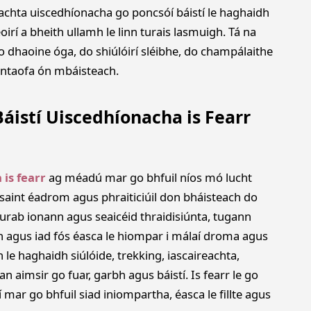
achta uiscedhíonacha go poncsóí báistí le haghaidh
irí a bheith ullamh le linn turais lasmuigh. Tá na
o dhaoine óga, do shiúlóirí sléibhe, do champálaithe
iontaofa ón mbáisteach.
Báistí Uiscedhíonacha is Fearr
 is fearr
ag méadú mar go bhfuil níos mó lucht
saint éadrom agus phraiticiúil don bháisteach do
rab ionann agus seaicéid thraidisiúnta, tugann
h agus iad fós éasca le hiompar i málaí droma agus
h le haghaidh siúlóide, trekking, iascaireachta,
 aimsir go fuar, garbh agus báistí. Is fearr le go
í mar go bhfuil siad iniompartha, éasca le fillte agus