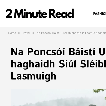
FASHIO
Home
»
Travel
»
Na Poncsóí Báistí Uiscedhíonacha is Fearr le haghaid
Na Poncsóí Báistí U
haghaidh Siúl Sléib
Lasmuigh