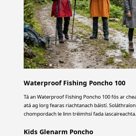
Waterproof Fishing Poncho 100
Tá an Waterproof Fishing Poncho 100 fós ar chea
atá ag lorg fearas riachtanach báistí. Soláthraíon
chompordach le linn tréimhsí fada iascaireachta
Kids Glenarm Poncho