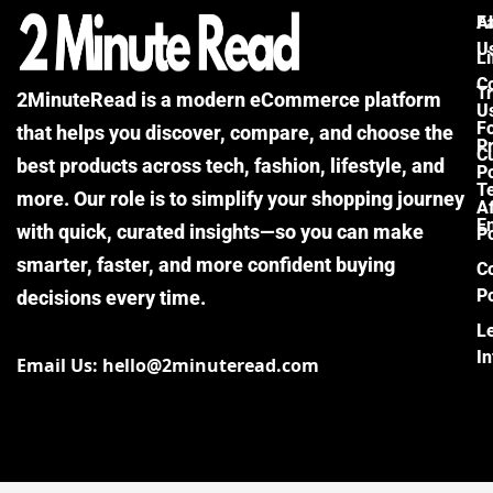
F
A
U
Li
C
Tr
2MinuteRead is a modern eCommerce platform
U
F
that helps you discover, compare, and choose the
P
Cu
best products across tech, fashion, lifestyle, and
Po
T
more. Our role is to simplify your shopping journey
Af
E
with quick, curated insights—so you can make
Po
smarter, faster, and more confident buying
C
Po
decisions every time.
L
I
Email Us: hello@2minuteread.com