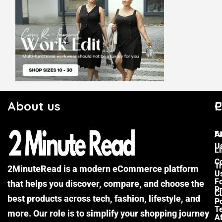
About us
C
P
F
A
U
Li
C
Tr
2MinuteRead is a modern eCommerce platform
U
F
that helps you discover, compare, and choose the
P
Cu
best products across tech, fashion, lifestyle, and
Po
T
more. Our role is to simplify your shopping journey
Af