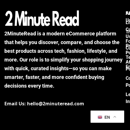
F
A
U
Li
C
Tr
2MinuteRead is a modern eCommerce platform
U
F
that helps you discover, compare, and choose the
P
Cu
best products across tech, fashion, lifestyle, and
Po
T
more. Our role is to simplify your shopping journey
Af
E
with quick, curated insights—so you can make
Po
smarter, faster, and more confident buying
C
Po
decisions every time.
L
I
Email Us: hello@2minuteread.com
EN