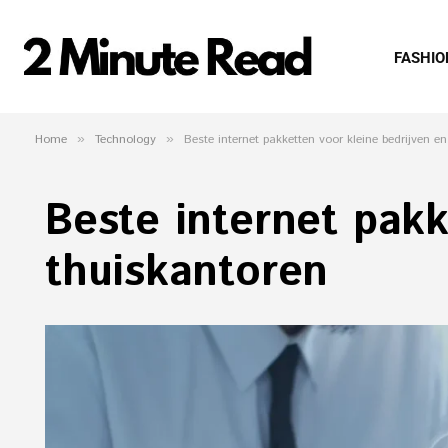
FASHIO
Home
»
Technology
»
Beste internet pakketten voor kleine bedrijven e
Beste internet pakk
thuiskantoren