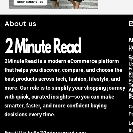
About us
C
P
F
A
U
Li
C
Tr
2MinuteRead is a modern eCommerce platform
U
F
that helps you discover, compare, and choose the
P
Cu
best products across tech, fashion, lifestyle, and
Po
T
more. Our role is to simplify your shopping journey
Af
E
with quick, curated insights—so you can make
Po
smarter, faster, and more confident buying
C
Po
decisions every time.
L
I
Email Us: hello@2minuteread.com