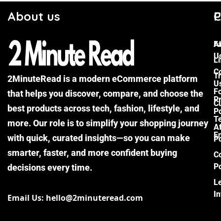
About us
C
P
F
A
U
Li
C
Tr
2MinuteRead is a modern eCommerce platform
U
F
that helps you discover, compare, and choose the
P
Cu
best products across tech, fashion, lifestyle, and
Po
T
more. Our role is to simplify your shopping journey
Af
E
with quick, curated insights—so you can make
Po
smarter, faster, and more confident buying
C
Po
decisions every time.
L
I
Email Us: hello@2minuteread.com