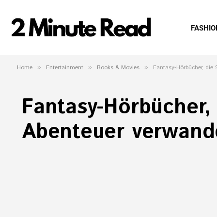
FASHIO
Home
»
Entertainment
»
Books & Movies
»
Fantasy-Hörbücher, die 
Fantasy-Hörbücher, 
Abenteuer verwand