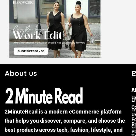
About us
C
P
F
A
U
Li
C
Tr
2MinuteRead is a modern eCommerce platform
U
F
that helps you discover, compare, and choose the
P
Cu
best products across tech, fashion, lifestyle, and
Po