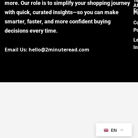
T
more. Our role is to simplify your shopping journey
Af
E
with quick, curated insights—so you can make
Po
smarter, faster, and more confident buying
C
Po
decisions every time.
L
I
Email Us: hello@2minuteread.com
EN