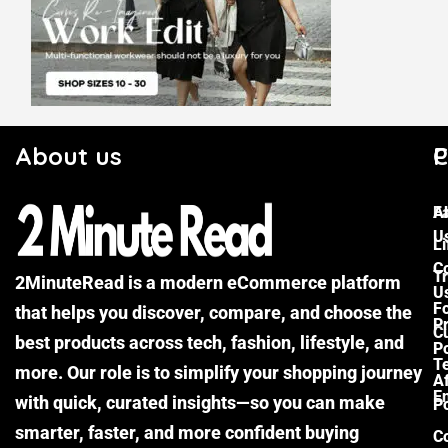
About us
C
P
F
A
U
Li
C
Tr
2MinuteRead is a modern eCommerce platform
U
F
that helps you discover, compare, and choose the
P
Cu
best products across tech, fashion, lifestyle, and
Po
T
more. Our role is to simplify your shopping journey
Af
E
with quick, curated insights—so you can make
Po
smarter, faster, and more confident buying
C